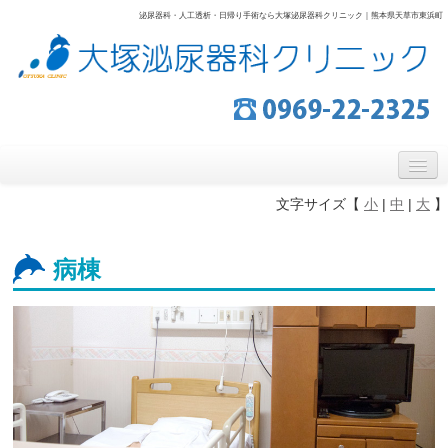
泌尿器科・人工透析・日帰り手術なら大塚泌尿器科クリニック｜熊本県天草市東浜町
大塚泌尿器科クリニック
泌尿器科・人工透析・日帰り手術なら熊本県天草市の大塚泌尿器科
クリニック
ホーム
文字サイズ【
小
|
中
|
大
】
１Ｆ外来
病棟
２Ｆ透析室
３Ｆ病棟
アクセス
お問い合わせ