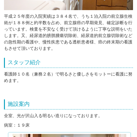
平成２５年度の入院実績は３８４名で、うち１泊入院の前立腺生検
術が１８８例と約半数を占め、前立腺癌の早期発見、確定診断を行
っています。検査を不安なく受けて頂けるように丁寧な説明をいた
します。又、経尿道的膀胱腫瘍切除術、経尿道的前立腺切除術など
の急性期の看護や、慢性疾患である透析患者様、癌の終末期の看護
もさせて頂いております。
スタッフ紹介
看護師１０名（兼務２名）で明るさと優しさをモットーに看護に努
めます。
施設案内
全室、光が沢山入る明るい造りになっております。
病室：１９床