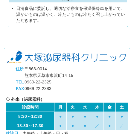
日清食品に委託し、適切な治療食を保温保冷車を用いて、
温かいものは温かく、冷たいものは冷たく召し上がってい
ただきます。
住所
〒863-0014
熊本県天草市東浜町14-15
TEL
0969-22-2325
FAX
0969-22-2383
◇ 外来（泌尿器科）
診療時間
月
火
水
木
金
土
8:30～12:30
●
●
●
●
●
●
13:30～17:30
●
●
●
／
●
／
休診日
木午後・土午後・日・祝