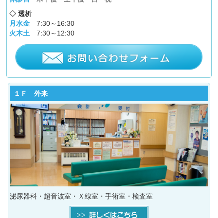
◇ 透析
月水金
7:30～16:30
火木土
7:30～12:30
１Ｆ 外来
泌尿器科・超音波室・Ｘ線室・手術室・検査室