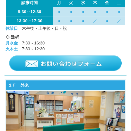
診療時間
月
火
水
木
金
土
8:30～12:30
●
●
●
●
●
●
13:30～17:30
●
●
●
／
●
／
休診日
木午後・土午後・日・祝
◇ 透析
月水金
7:30～16:30
火木土
7:30～12:30
１Ｆ 外来