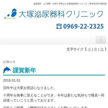
泌尿器科・人工透析・日帰り手術なら大塚泌尿器科クリニック｜熊本県天草市東浜町
大塚泌尿器科クリニック
泌尿器科・人工透析・日帰り手術なら熊本県天草市の大塚泌尿器科
クリニック
ホーム
文字サイズ【
小
|
中
|
大
】
１Ｆ外来
お知らせ
２Ｆ透析室
謹賀新年
３Ｆ病棟
2015.01.01
アクセス
旧年中は大変お世話になりました。
十周年を無事に迎えることができ、今年は新たな気持ちで職員一同
お問い合わせ
頑張っていこうと思っております。
今年もご指導、ご鞭撻のほどよろしくお願いいたします。